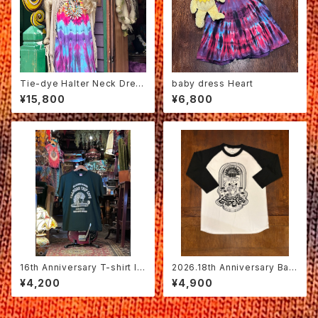
Tie-dye Halter Neck Dres
baby dress Heart
ses
¥15,800
¥6,800
16th Anniversary T-shirt Iv
2026.18th Anniversary Bas
y green
eball T-shirt black / white
¥4,200
¥4,900