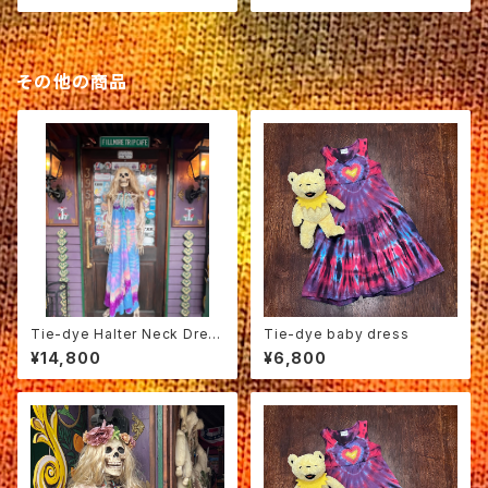
その他の商品
Tie-dye Halter Neck Dres
Tie-dye baby dress
ses A
¥14,800
¥6,800