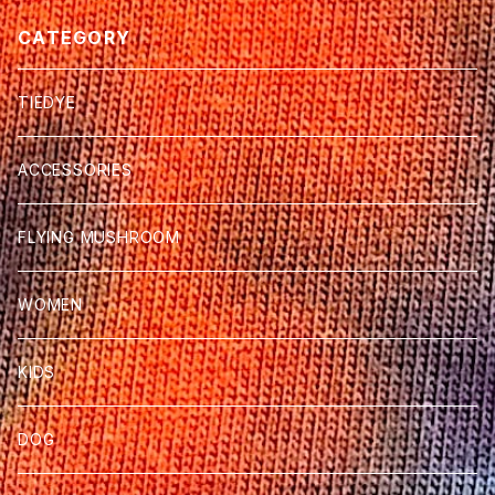
CATEGORY
TIEDYE
ACCESSORIES
FLYING MUSHROOM
WOMEN
KIDS
DOG