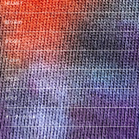
HELMET
絞り染め
タイダイ
T-shirt
アウター
マスク
オーダーケーキ