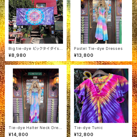
Big tie-dye ビックタイダイsin
Pastel Tie-dye Dresses
gle mat cover
¥8,980
¥13,800
Tie-dye Halter Neck Dres
Tie-dye Tunic
ses A
¥14,800
¥12,800