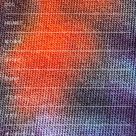
DOG
HELMET
絞り染め
タイダイ
T-shirt
アウター
マスク
オーダーケーキ