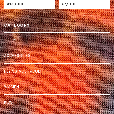
T-shirt size L 18-8
¥13,800
¥7,900
CATEGORY
TIEDYE
ACCESSORIES
FLYING MUSHROOM
WOMEN
KIDS