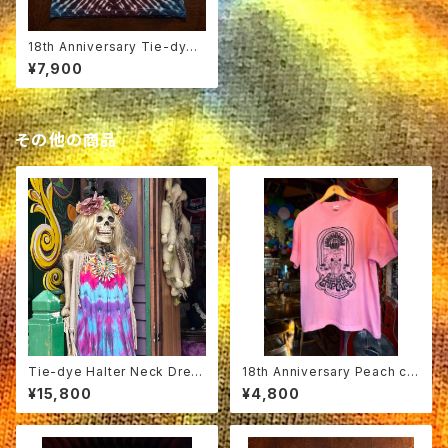
18th Anniversary Tie-dye
T-shirt size M 18-12
¥7,900
その他の商品
Tie-dye Halter Neck Dres
18th Anniversary Peach col
ses
or
¥15,800
¥4,800