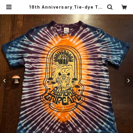
18th Anniversary Tie-dye T-s
hirt size M 18-12 | Fillmore tri
p cafe Shop