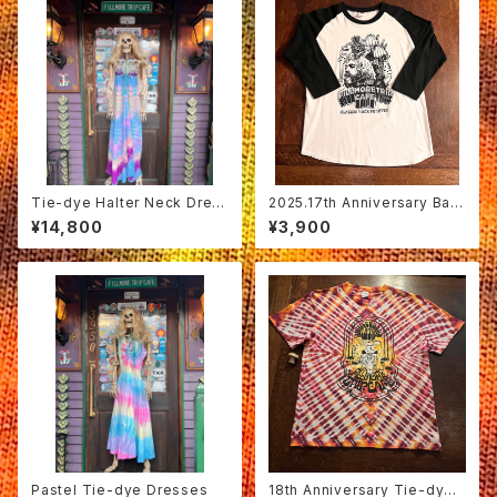
Tie-dye Halter Neck Dres
2025.17th Anniversary Bas
ses A
eball T-shirt black / white
¥14,800
¥3,900
Pastel Tie-dye Dresses
18th Anniversary Tie-dye